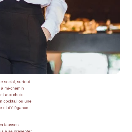
 social, surtout
e à mi-chemin
nt aux choix
n cocktail ou une
ce et d'élégance
ées fausses
dus à se présenter