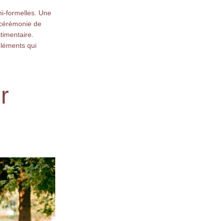
mi-formelles. Une
 cérémonie de
timentaire.
'éléments qui
r