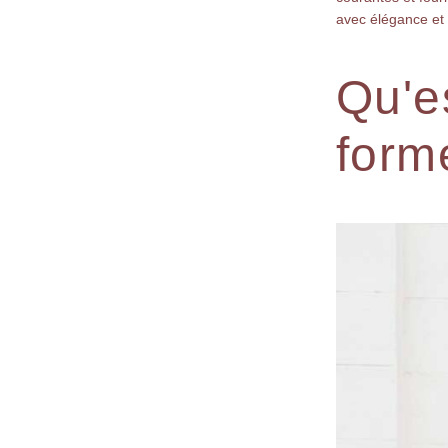
avec élégance et 
Qu'e
form