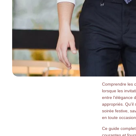
Comprendre les co
lorsque les invit
entre l'élégance 
appropriés. Qu'il
soirée festive, s
en toute occasion
Ce guide complet 
courantes et four