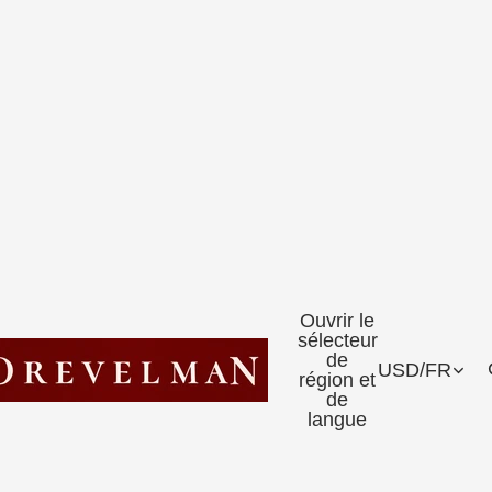
Ouvrir le
sélecteur
de
USD
/
FR
région et
de
langue