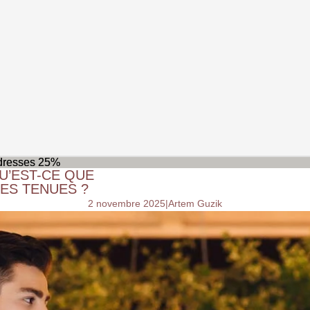
 dresses 25%
 dresses 25%
U’EST-CE QUE
RES TENUES ?
2 novembre 2025
|
Artem Guzik