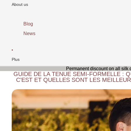
About us
aux
Swa
rovs
ki
Blog
News
Plus
Permanent discount on all silk
Permanent discount on all silk
GUIDE DE LA TENUE SEMI-FORMELLE : Q
C’EST ET QUELLES SONT LES MEILLEU