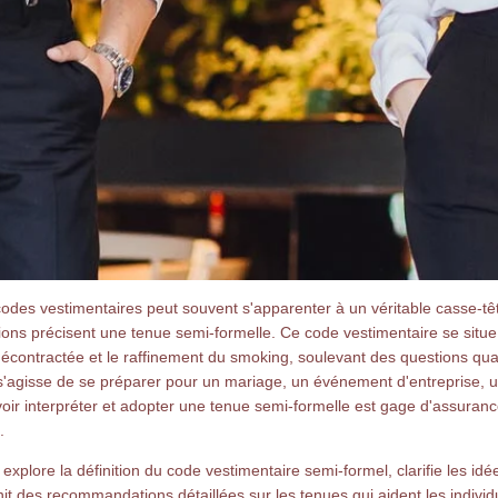
des vestimentaires peut souvent s'apparenter à un véritable casse-tête
ations précisent une tenue semi-formelle. Ce code vestimentaire se situ
décontractée et le raffinement du smoking, soulevant des questions qua
 s'agisse de se préparer pour un mariage, un événement d'entreprise, u
avoir interpréter et adopter une tenue semi-formelle est gage d'assuran
.
explore la définition du code vestimentaire semi-formel, clarifie les id
nit des recommandations détaillées sur les tenues qui aident les indivi