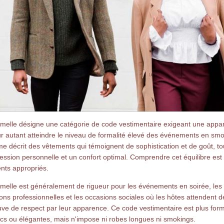
rmelle désigne une catégorie de code vestimentaire exigeant une appa
ur autant atteindre le niveau de formalité élevé des événements en sm
me décrit des vêtements qui témoignent de sophistication et de goût, t
ession personnelle et un confort optimal. Comprendre cet équilibre est 
ents appropriés.
melle est généralement de rigueur pour les événements en soirée, les 
ons professionnelles et les occasions sociales où les hôtes attendent de
euve de respect par leur apparence. Ce code vestimentaire est plus for
cs ou élégantes, mais n'impose ni robes longues ni smokings.