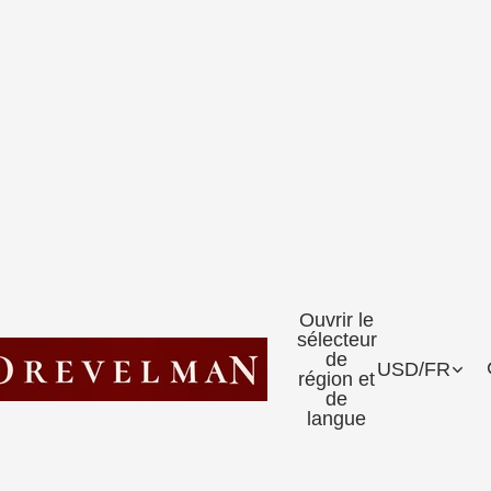
Ouvrir le
sélecteur
de
USD
/
FR
région et
de
langue