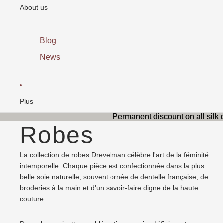
About us
aux
Swa
rovs
ki
Blog
News
Plus
Permanent discount on all silk
Permanent discount on all silk
Robes
La collection de robes Drevelman célèbre l'art de la féminité
intemporelle. Chaque pièce est confectionnée dans la plus
belle soie naturelle, souvent ornée de dentelle française, de
broderies à la main et d'un savoir-faire digne de la haute
couture.