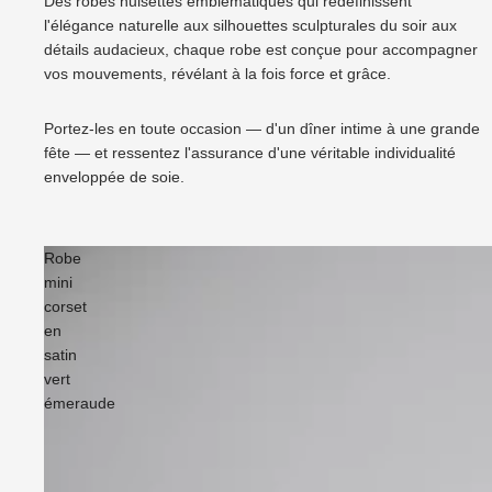
Des robes nuisettes emblématiques qui redéfinissent
l'élégance naturelle aux silhouettes sculpturales du soir aux
détails audacieux, chaque robe est conçue pour accompagner
vos mouvements, révélant à la fois force et grâce.
Portez-les en toute occasion — d'un dîner intime à une grande
fête — et ressentez l'assurance d'une véritable individualité
enveloppée de soie.
Robe
mini
corset
en
satin
vert
émeraude