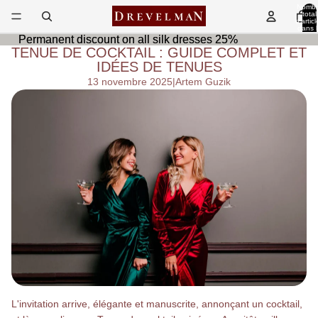
Nombr
total
d’articl
dans l
panier
Permanent discount on all silk dresses 25%
Permanent discount on all silk dresses 25%
0
TENUE DE COCKTAIL : GUIDE COMPLET ET
IDÉES DE TENUES
13 novembre 2025
|
Artem Guzik
L'invitation arrive, élégante et manuscrite, annonçant un cocktail,